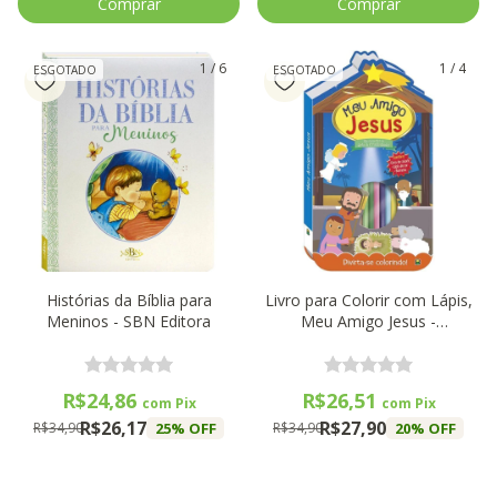
1
/
6
1
/
4
ESGOTADO
ESGOTADO
Histórias da Bíblia para
Livro para Colorir com Lápis,
Meninos - SBN Editora
Meu Amigo Jesus -
BrasiLeitura
R$24,86
R$26,51
com
Pix
com
Pix
R$26,17
R$27,90
25
% OFF
20
% OFF
R$34,90
R$34,90