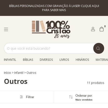
BÍBLIAS PERSONALIZADAS COM GRAVAÇÃO À LASER! CLIQUE AQUI
PARA SABER MAIS
0
INFANTIL
BÍBLIAS
DIVERSOS
LIVROS
HINÁRIOS
MATERIAL
Início
>
Infantil
>
Outros
Outros
11 produtos
Ordenar por:
Filtrar
Mais vendidos