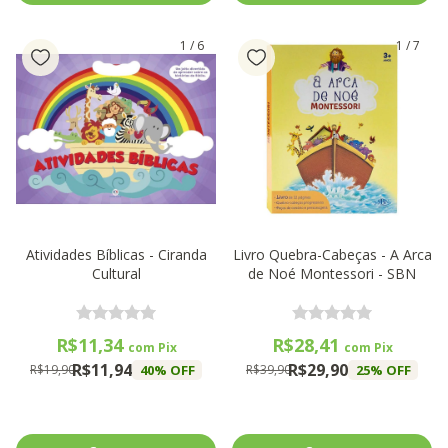
1
/
6
1
/
7
Atividades Bíblicas - Ciranda
Livro Quebra-Cabeças - A Arca
Cultural
de Noé Montessori - SBN
R$11,34
R$28,41
com
Pix
com
Pix
R$11,94
R$29,90
40
% OFF
25
% OFF
R$19,90
R$39,90