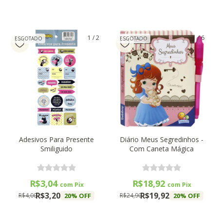
1
/
2
1
/
6
ESGOTADO
ESGOTADO
Adesivos Para Presente
Diário Meus Segredinhos -
Smiliguido
Com Caneta Mágica
R$3,04
R$18,92
com
Pix
com
Pix
R$3,20
R$19,92
20
% OFF
20
% OFF
R$4,00
R$24,90