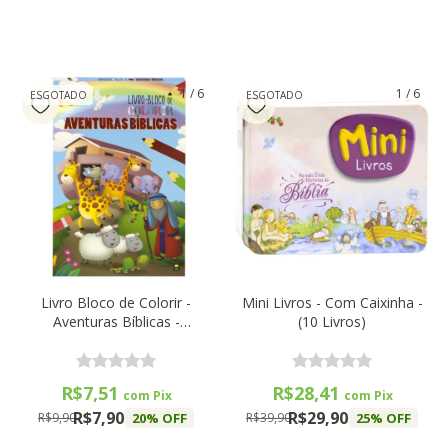
1
/
6
1
/
6
ESGOTADO
ESGOTADO
Livro Bloco de Colorir -
Mini Livros - Com Caixinha -
Aventuras Bíblicas -
(10 Livros)
BrasiLeitura
R$7,51
R$28,41
com
Pix
com
Pix
R$7,90
R$29,90
20
% OFF
25
% OFF
R$9,90
R$39,90