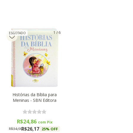
1
/
6
ESGOTADO
Histórias da Bíblia para
Meninas - SBN Editora
R$24,86
com
Pix
R$26,17
25
% OFF
R$34,90