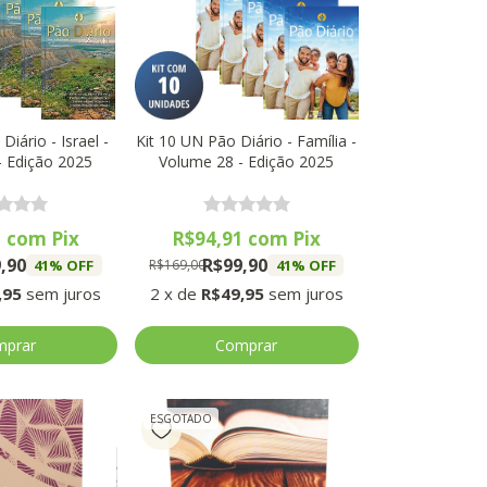
Diário - Israel -
Kit 10 UN Pão Diário - Família -
- Edição 2025
Volume 28 - Edição 2025
1
com
Pix
R$94,91
com
Pix
,90
R$99,90
41
% OFF
41
% OFF
R$169,00
,95
sem juros
2
x
de
R$49,95
sem juros
ESGOTADO