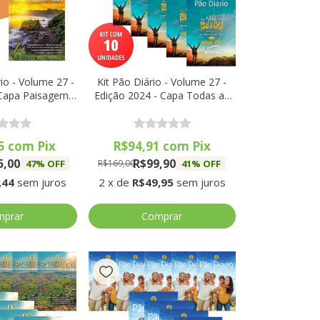
io - Volume 27 -
Kit Pão Diário - Volume 27 -
 Capa Paisagem -
Edição 2024 - Capa Todas as
nidades)
Coisas - (10 Unidades)
75
com
Pix
R$94,91
com
Pix
5,00
R$99,90
47
% OFF
41
% OFF
R$169,00
,44
sem juros
2
x
de
R$49,95
sem juros