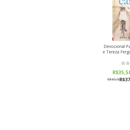
Devocional Pa
e Tereza Ferg
R$35,5
R$37
R$49,90