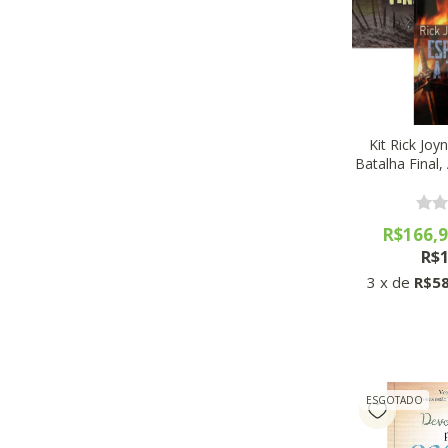
Kit Rick Joyn
Batalha Final
e A Espa
R$166,
R$1
3
x
de
R$58
ESGOTADO