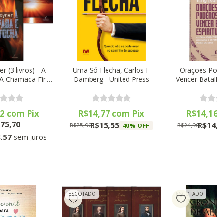
er (3 livros) - A
Uma Só Flecha, Carlos F
Orações Po
, A Chamada Final
Damberg - United Press
Vencer Batalh
da e a Tocha
Tony Evans -
92
com
Pix
R$14,77
com
Pix
R$14,1
75,70
R$15,55
R$14
40
% OFF
R$25,90
R$24,90
,57
sem juros
ESGOTADO
ESGOTADO