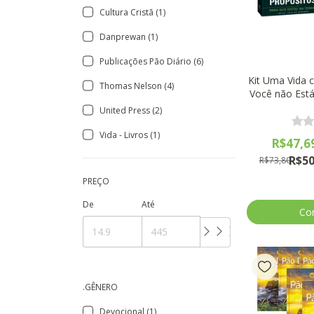
Cultura Cristã (1)
Danprewan (1)
Publicações Pão Diário (6)
Kit Uma Vida 
Thomas Nelson (4)
Você não Está
Rick Wa
United Press (2)
Vida - Livros (1)
R$47,6
R$50
R$73,80
PREÇO
De
Até
.GÊNERO
Devocional (1)