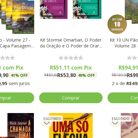
io - Volume 27 -
Kit Stormie Omartian, O Poder
Kit 10 UN Pão 
 Capa Paisagem -
da Oração e O Poder de Orar -
Volume 28 
nidades)
Thomas Nelson (2 Livros)
1
com
Pix
R$51,11
com
Pix
R$94,9
9,90
R$53,80
R$99
41
% OFF
40
% OFF
R$89,80
R$169,00
,95
sem juros
2
x
de
R$49
ESGOTADO
ESGOTADO