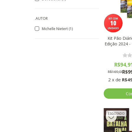
.AUTOR
Michelle Nietert (1)
Kit Pão Diár
Edição 2024 -
(10 U
R$94,9
R$9
R$169,00
2
x
de
R$49
ESGOTADO