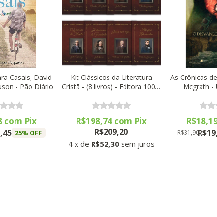
ra Casais, David
Kit Clássicos da Literatura
As Crônicas de
uson - Pão Diário
Cristã - (8 livros) - Editora 100%
Mcgrath - 
Cristão
8
com
Pix
R$198,74
com
Pix
R$18,1
R$209,20
,45
R$19
25
% OFF
R$31,90
4
x
de
R$52,30
sem juros