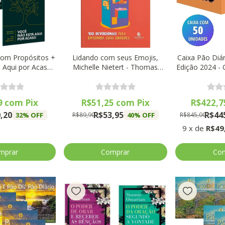
com Propósitos +
Lidando com seus Emojis,
Caixa Pão Diár
 Aqui por Acaso,
Michelle Nietert - Thomas
Edição 2024 -
rren - Vida
Nelson
(50 U
9
com
Pix
R$51,25
com
Pix
R$422,
,20
R$53,95
R$44
32
% OFF
40
% OFF
R$89,90
R$845,00
9
x
de
R$49