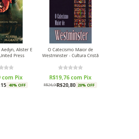
 Aedyn, Alister E
O Catecismo Maior de
United Press
Westminster - Cultura Cristã
9
com
Pix
R$19,76
com
Pix
,15
R$20,80
40
% OFF
20
% OFF
R$26,00