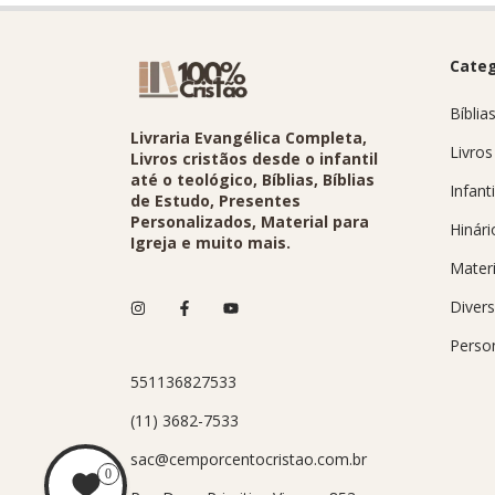
Categ
Bíblia
Livraria Evangélica Completa,
Livros
Livros cristãos desde o infantil
até o teológico, Bíblias, Bíblias
Infanti
de Estudo, Presentes
Personalizados, Material para
Hinári
Igreja e muito mais.
Materi
Diver
Perso
551136827533
(11) 3682-7533
sac@cemporcentocristao.com.br
0