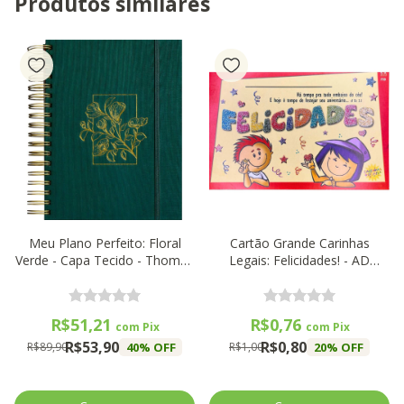
Produtos similares
Meu Plano Perfeito: Floral
Cartão Grande Carinhas
Verde - Capa Tecido - Thomas
Legais: Felicidades! - AD
Nelson
Santos
R$51,21
R$0,76
com
Pix
com
Pix
R$53,90
R$0,80
40
% OFF
20
% OFF
R$89,90
R$1,00