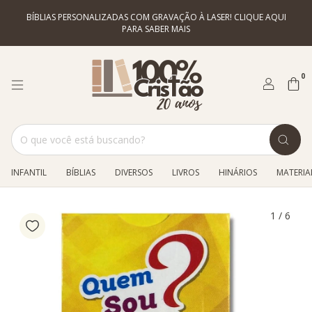
BÍBLIAS PERSONALIZADAS COM GRAVAÇÃO À LASER! CLIQUE AQUI
PARA SABER MAIS
0
INFANTIL
BÍBLIAS
DIVERSOS
LIVROS
HINÁRIOS
MATERIAL
1
/
6