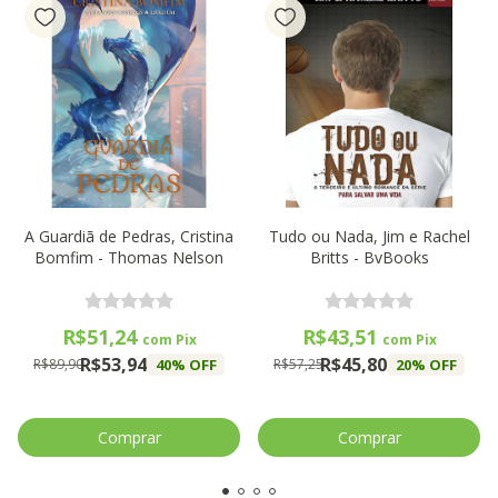
A Guardiã de Pedras, Cristina
Tudo ou Nada, Jim e Rachel
Bomfim - Thomas Nelson
Britts - BvBooks
R$51,24
R$43,51
com
Pix
com
Pix
R$53,94
R$45,80
40
% OFF
20
% OFF
R$89,90
R$57,25