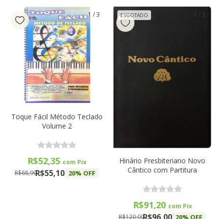
1
/
3
1
/
3
ESGOTADO
Toque Fácil Método Teclado
Volume 2
R$52,35
Hinário Presbiteriano Novo
com
Pix
Cântico com Partitura
R$55,10
20
% OFF
R$68,90
R$91,20
com
Pix
R$96,00
20
% OFF
R$120,00