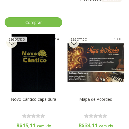
1
/
4
1
/
6
ESGOTADO
ESGOTADO
Novo Cântico capa dura
Mapa de Acordes
R$15,11
R$34,11
com
Pix
com
Pix