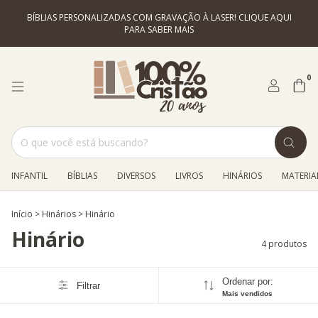
BÍBLIAS PERSONALIZADAS COM GRAVAÇÃO À LASER! CLIQUE AQUI
PARA SABER MAIS
0
INFANTIL
BÍBLIAS
DIVERSOS
LIVROS
HINÁRIOS
MATERIAL
Início
>
Hinários
>
Hinário
Hinário
4 produtos
Ordenar por:
Filtrar
Mais vendidos