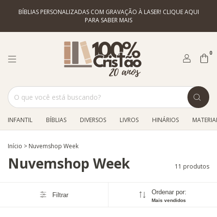
BÍBLIAS PERSONALIZADAS COM GRAVAÇÃO À LASER! CLIQUE AQUI
PARA SABER MAIS
0
INFANTIL
BÍBLIAS
DIVERSOS
LIVROS
HINÁRIOS
MATERIAL
Início
>
Nuvemshop Week
Nuvemshop Week
11 produtos
Ordenar por:
Filtrar
Mais vendidos