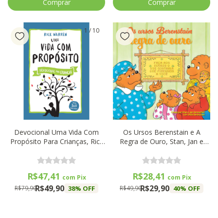
1
/
10
Devocional Uma Vida Com
Os Ursos Berenstain e A
Propósito Para Crianças, Rick
Regra de Ouro, Stan, Jan e
Warren - Thomas Nelson
Mike Berenstain - Thomas
Nelson
R$47,41
R$28,41
com
Pix
com
Pix
R$49,90
R$29,90
38
% OFF
40
% OFF
R$79,90
R$49,90