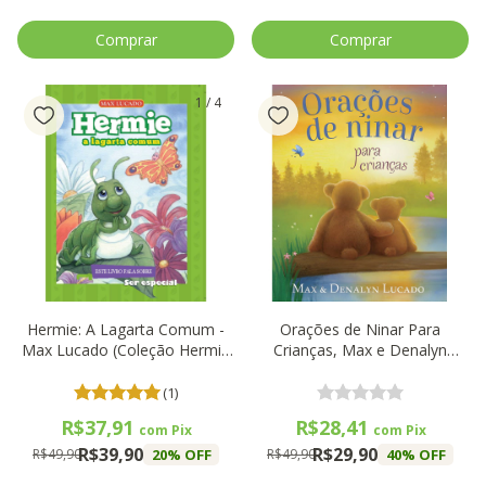
1
/
4
Hermie: A Lagarta Comum -
Orações de Ninar Para
Max Lucado (Coleção Hermie
Crianças, Max e Denalyn
& Amigos) - Thomas Nelson
Lucado - Thomas Nelson
(1)
R$37,91
R$28,41
com
Pix
com
Pix
R$39,90
R$29,90
20
% OFF
40
% OFF
R$49,90
R$49,90