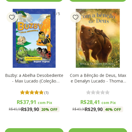
1
/
5
Buzby: a Abelha Desobediente
Com a Bênção de Deus, Max
- Max Lucado (Coleção
e Denalyn Lucado - Thomas
Hermie & Amigos) - Thomas
Nelson
Nelson
(1)
R$37,91
R$28,41
com
Pix
com
Pix
R$39,90
R$29,90
20
% OFF
40
% OFF
R$49,90
R$49,90