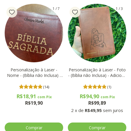
1
/
7
1
/
3
Personalização à Laser -
Personalização à Laser - Foto
Nome - (Bíblia não Inclusa) -
- (Bíblia não Inclusa) - Adicione
Adicione Junto com sua Bíblia
Junto com sua Bíblia
- Clique pra preencher o nome
(14)
(1)
R$18,91
R$94,90
com
Pix
com
Pix
R$19,90
R$99,89
2
x
de
R$49,95
sem juros