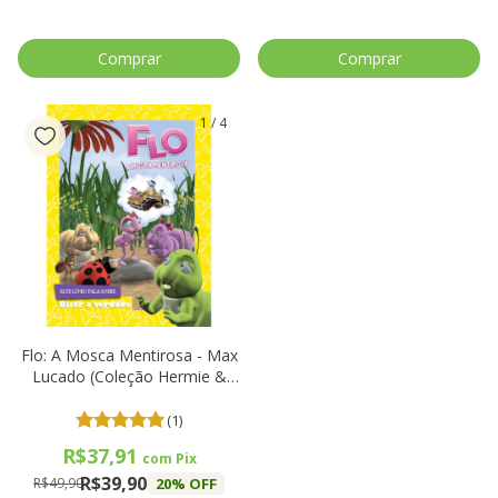
1
/
4
Flo: A Mosca Mentirosa - Max
Lucado (Coleção Hermie &
Amigos) - Thomas Nelson
(1)
R$37,91
com
Pix
R$39,90
20
% OFF
R$49,90