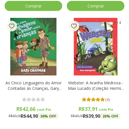
1
/
4
As Cinco Linguagens do Amor
Webster: A Aranha Medrosa -
Contadas às Crianças, Gary
Max Lucado (Coleção Hermie
Chapman - Thomas Nelson
& Amigos) - Thomas Nelson
(1)
R$42,66
R$37,91
com
Pix
com
Pix
R$44,90
R$39,90
36
% OFF
20
% OFF
R$69,90
R$49,90