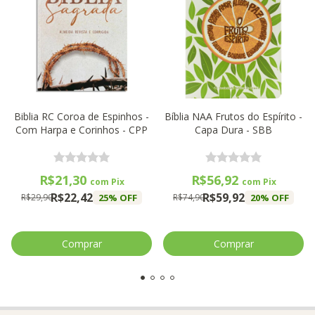
Biblia RC Coroa de Espinhos -
Bíblia NAA Frutos do Espírito -
Com Harpa e Corinhos - CPP
Capa Dura - SBB
R$21,30
R$56,92
com
Pix
com
Pix
R$22,42
R$59,92
25
% OFF
20
% OFF
R$29,90
R$74,90