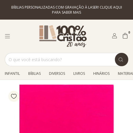
BÍBLIAS PERSONALIZADAS COM GRAVAÇÃO À LASER! CLIQUE AQUI
PARA SABER MAIS
0
INFANTIL
BÍBLIAS
DIVERSOS
LIVROS
HINÁRIOS
MATERIAL