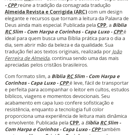
-
CPP
reúne a tradição da consagrada tradução
Almeida Revista e Corrigida (ARC)
com um design
elegante e recursos que tornam a leitura da Palavra de
Deus ainda mais especial. Publicada pela
CPP
, a
Bíblia
RC
Slim - Com Harpa e Corinhos - Capa Luxo -
CPP
é
ideal para quem busca uma Bíblia prática para o dia a
dia, sem abrir mão da beleza e da qualidade. Sua
tradução fiel aos textos originais, realizada por
João
Ferreira de Almeida
, continua sendo uma das mais
apreciadas pelos cristãos brasileiros.
Com formato slim, a
Bíblia
RC
Slim - Com Harpa e
Corinhos - Capa Luxo -
CPP
é leve, fácil de transportar
e perfeita para acompanhar o leitor em cultos, estudos
bíblicos, viagens e momentos devocionais. Seu
acabamento em capa luxo confere sofisticação e
resistência, enquanto a tecnologia full color
proporciona uma experiência de leitura mais dinâmica
e envolvente. Publicada pela
CPP
, a
B
íblia
RC
Slim -
Com Harpa e Corinhos - Capa Luxo -
CPP
também