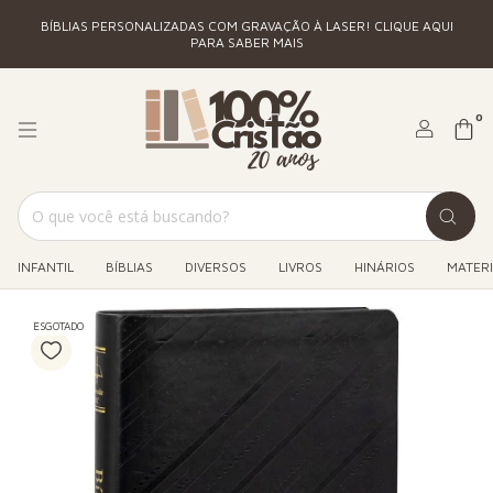
BÍBLIAS PERSONALIZADAS COM GRAVAÇÃO À LASER! CLIQUE AQUI
PARA SABER MAIS
0
INFANTIL
BÍBLIAS
DIVERSOS
LIVROS
HINÁRIOS
MATERI
ESGOTADO