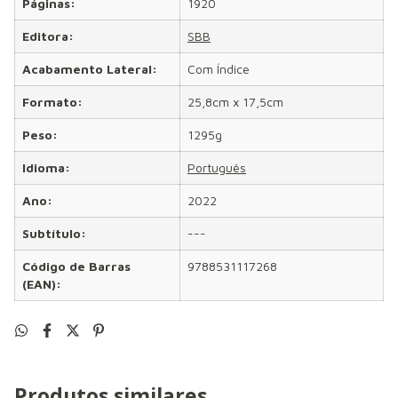
Páginas:
1920
Editora:
SBB
Acabamento Lateral:
Com Índice
Formato:
25,8cm x 17,5cm
Peso:
1295g
Idioma:
Português
Ano:
2022
Subtítulo:
---
Código de Barras
9788531117268
(EAN):
Produtos similares