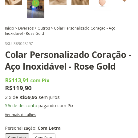
Início
>
Diversos
>
Outros
>
Colar Personalizado Coração - Aço
Inoxidável - Rose Gold
SKU:
389048297
Colar Personalizado Coração -
Aço Inoxidável - Rose Gold
R$113,91
com
Pix
R$119,90
2
x de
R$59,95
sem juros
5% de desconto
pagando com Pix
Ver mais detalhes
Personalização:
Com Letra
Com Letra
Com Foto