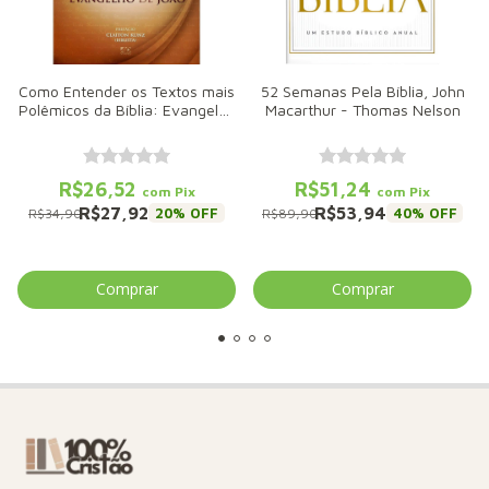
Como Entender os Textos mais
52 Semanas Pela Bíblia, John
Polêmicos da Bíblia: Evangelho
Macarthur - Thomas Nelson
de João, Jaziel Guerreiro
Martins - AD Santos
R$26,52
R$51,24
com
Pix
com
Pix
R$27,92
R$53,94
20
% OFF
40
% OFF
R$34,90
R$89,90