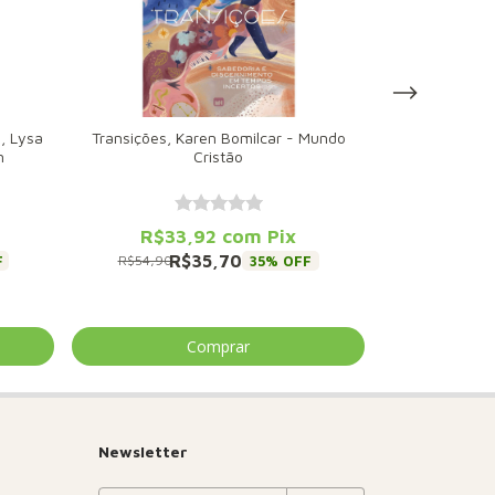
, Lysa
Transições, Karen Bomilcar - Mundo
Cards: De
n
Cristão
Autocontrole, 
R$33,92
com
Pix
R$1
R$35,70
R
F
35
% OFF
R$54,90
R$29,90
Newsletter