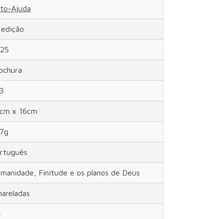
to-Ajuda
ª edição
25
ochura
3
cm x 16cm
7g
rtuguês
manidade, Finitude e os planos de Deus
areladas
-