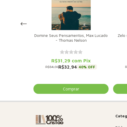
hn Mark Comer
Domine Seus Pensamentos, Max Lucado
Zelo 
lson
- Thomas Nelson
m
Pix
R$31,29
com
Pix
R$32,94
40
% OFF
40
% OFF
R$54,90
R
Categ