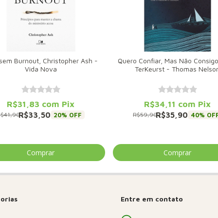
sem Burnout, Christopher Ash -
Quero Confiar, Mas Não Consigo
Vida Nova
TerKeurst - Thomas Nelso
R$31,83
com
Pix
R$34,11
com
Pix
R$33,50
R$35,90
20
% OFF
40
% OF
$41,90
R$59,90
orias
Entre em contato