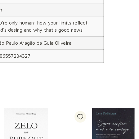
m
u're only human: how your limits reflect
d's desing and why that's good news
ão Paulo Aragão da Guia Oliveira
86557234327