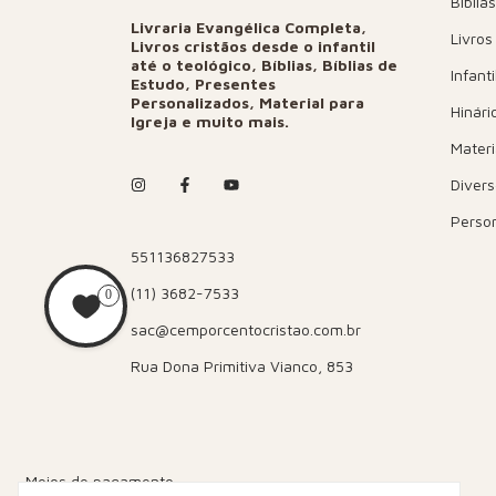
Bíblias
Livraria Evangélica Completa,
Livros
Livros cristãos desde o infantil
até o teológico, Bíblias, Bíblias de
Infanti
Estudo, Presentes
Personalizados, Material para
Hinári
Igreja e muito mais.
Materi
Diver
Perso
551136827533
(11) 3682-7533
0
sac@cemporcentocristao.com.br
Rua Dona Primitiva Vianco, 853
Meios de pagamento