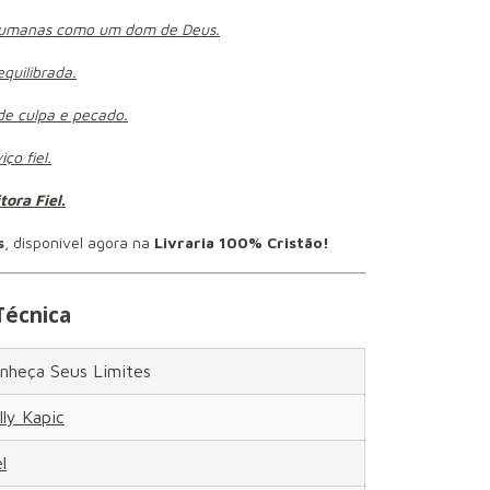
s humanas como um dom de Deus.
equilibrada.
de culpa e pecado.
ço fiel.
tora Fiel.
s
, disponível agora na
Livraria 100% Cristão!
Técnica
nheça Seus Limites
lly Kapic
l