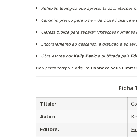
Reflexão teológica que apresenta as limitaçõe
Caminho prático para uma vida cristã holística e 
Clareza bíblica para separar limitações humanas 
Encorajamento ao descanso, à gratidão e ao servi
Obra escrita por
Kelly Kapic
e publicada pela
Edi
Não perca tempo e adquira
Conheça Seus Limite
Ficha 
Título:
Co
Autor:
Ke
Editora:
Fie