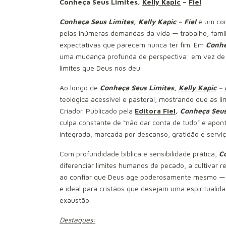
Conheça Seus Limites,
Kelly Kapic
–
Fiel
Conheça Seus Limites,
Kelly Kapic
–
Fiel
é um con
pelas inúmeras demandas da vida — trabalho, família
expectativas que parecem nunca ter fim. Em
Conhe
uma mudança profunda de perspectiva: em vez de t
limites que Deus nos deu.
Ao longo de
Conheça Seus Limites,
Kelly Kapic
–
teológica acessível e pastoral, mostrando que as 
Criador. Publicado pela
Editora Fiel
,
Conheça Seus
culpa constante de “não dar conta de tudo” e apo
integrada, marcada por descanso, gratidão e serviço
Com profundidade bíblica e sensibilidade prática,
C
diferenciar limites humanos de pecado, a cultivar r
ao confiar que Deus age poderosamente mesmo — 
é ideal para cristãos que desejam uma espiritualid
exaustão.
Destaques: