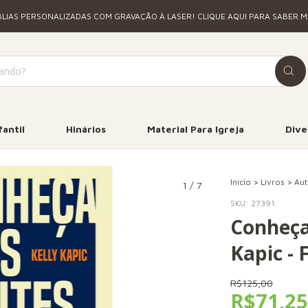
BLIAS PERSONALIZADAS COM GRAVAÇÃO À LASER! CLIQUE AQUI PARA SABER M
fantil
Hinários
Material Para Igreja
Dive
Início
>
Livros
>
Aut
1
/
7
SKU:
27391
Conheça 
Kapic - F
R$125,00
R$71,2