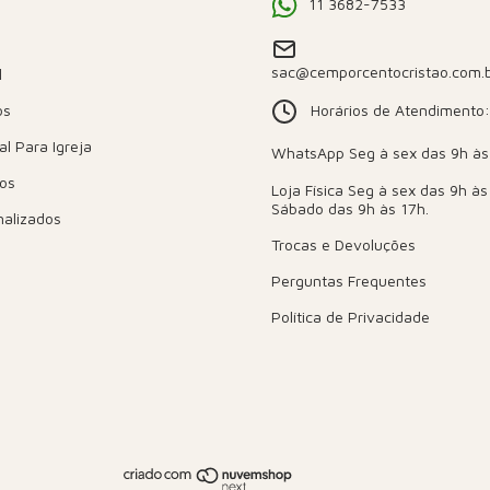
11 3682-7533
sac@cemporcentocristao.com.
l
Horários de Atendimento:
os
al Para Igreja
sos
nalizados
Trocas e Devoluções
Perguntas Frequentes
Política de Privacidade