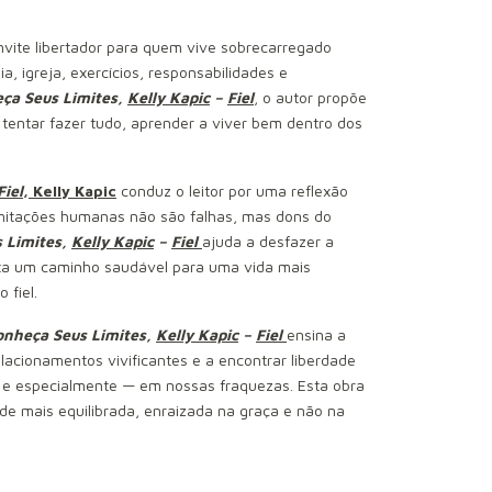
vite libertador para quem vive sobrecarregado
, igreja, exercícios, responsabilidades e
ça Seus Limites,
Kelly Kapic
–
Fiel
, o autor propõe
entar fazer tudo, aprender a viver bem dentro dos
Fiel
,
Kelly Kapic
conduz o leitor por uma reflexão
limitações humanas não são falhas, mas dons do
 Limites,
Kelly Kapic
–
Fiel
ajuda a desfazer a
nta um caminho saudável para uma vida mais
 fiel.
onheça Seus Limites,
Kelly Kapic
–
Fiel
ensina a
elacionamentos vivificantes e a encontrar liberdade
e especialmente — em nossas fraquezas. Esta obra
ade mais equilibrada, enraizada na graça e não na