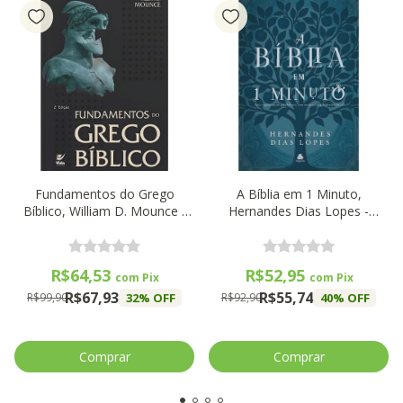
Fundamentos do Grego
A Bíblia em 1 Minuto,
Bíblico, William D. Mounce -
Hernandes Dias Lopes -
Vida
Hagnos
R$64,53
R$52,95
com
Pix
com
Pix
R$67,93
R$55,74
32
% OFF
40
% OFF
R$99,90
R$92,90