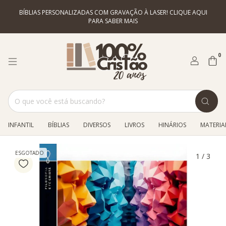
BÍBLIAS PERSONALIZADAS COM GRAVAÇÃO À LASER! CLIQUE AQUI
PARA SABER MAIS
0
INFANTIL
BÍBLIAS
DIVERSOS
LIVROS
HINÁRIOS
MATERIAL
ESGOTADO
1
/
3