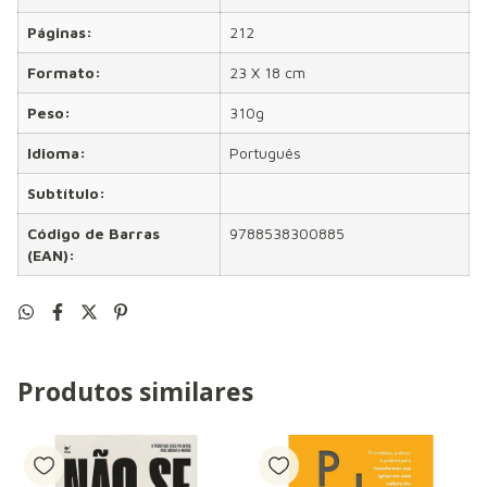
Páginas:
212
Formato:
23 X 18 cm
Peso:
310g
Idioma:
Português
Subtítulo:
Código de Barras
9788538300885
(EAN):
Produtos similares