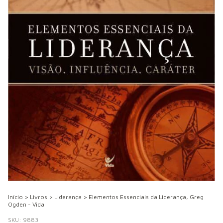
Início
>
Livros
>
Liderança
>
Elementos Essenciais da Liderança, Greg
Ogden - Vida
SKU:
9883