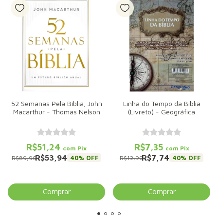
52 Semanas Pela Bíblia, John
Linha do Tempo da Bíblia
Macarthur - Thomas Nelson
(Livreto) - Geográfica
R$51,24
R$7,35
com
Pix
com
Pix
R$53,94
R$7,74
40
% OFF
40
% OFF
R$89,90
R$12,90