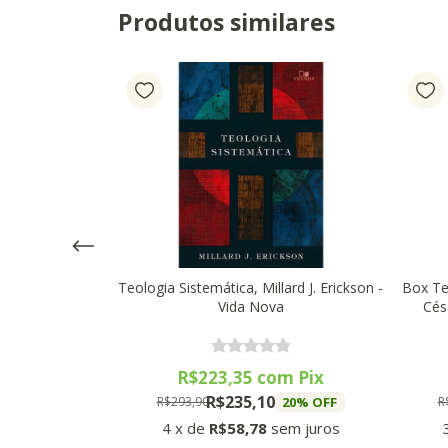
Produtos similares
erança, N.T.
Teologia Sistemática, Millard J. Erickson -
Box Te
 Nelson
Vida Nova
Cés
m
Pix
R$223,35
com
Pix
R$235,10
0
% OFF
20
% OFF
R$293,90
R
4
x
de
R$58,78
sem juros