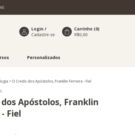
IS
Login
/
Carrinho
(
0
)
Cadastre-se
R$0,00
rsos
Personalizados
logia
>
O Credo dos Apóstolos, Franklin Ferreira - Fiel
6
 dos Apóstolos, Franklin
- Fiel
4