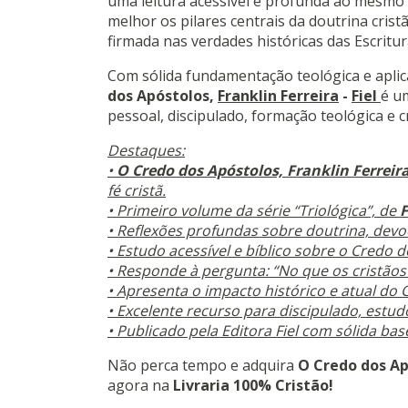
uma leitura acessível e profunda ao mesmo
melhor os pilares centrais da doutrina crist
firmada nas verdades históricas das Escritur
Com sólida fundamentação teológica e aplica
dos Apóstolos,
Franklin Ferreira
-
Fiel
é u
pessoal, discipulado, formação teológica e c
Destaques:
•
O Credo dos Apóstolos,
Franklin Ferreir
fé cristã.
• Primeiro volume da série “Triológica”, de
F
• Reflexões profundas sobre doutrina, devoç
• Estudo acessível e bíblico sobre o Credo 
• Responde à pergunta: “No que os cristãos
• Apresenta o impacto histórico e atual do C
• Excelente recurso para discipulado, estud
• Publicado pela Editora Fiel com sólida base
Não perca tempo e adquira
O Credo dos Apó
agora na
Livraria 100% Cristão!