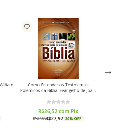
William
Como Entender os Textos mais
A Bíblia em 1
Polêmicos da Bíblia: Evangelho de João,
Lo
Jaziel Guerreiro Martins - AD Santos
R$26,52
com
Pix
R$5
R$27,92
R
20
% OFF
R$34,90
R$92,90