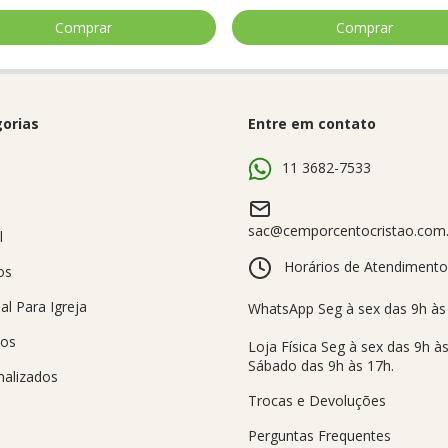
orias
Entre em contato
s
11 3682-7533
sac@cemporcentocristao.com.
l
Horários de Atendimento
os
al Para Igreja
sos
nalizados
Trocas e Devoluções
Perguntas Frequentes