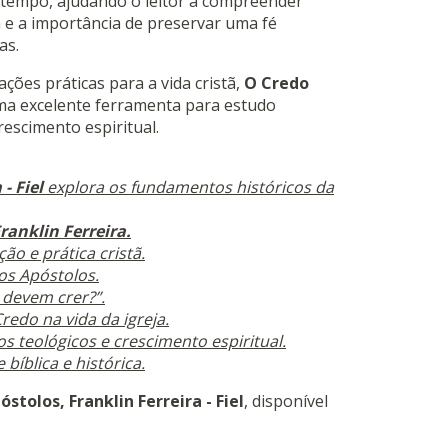
 tempo, ajudando o leitor a compreender
ã e a importância de preservar uma fé
as.
ções práticas para a vida cristã,
O Credo
ma excelente ferramenta para estudo
rescimento espiritual.
a
-
Fiel
explora os fundamentos históricos da
ranklin Ferreira.
ão e prática cristã.
dos Apóstolos.
 devem crer?”.
redo na vida da igreja.
os teológicos e crescimento espiritual.
 bíblica e histórica.
stolos, Franklin Ferreira - Fiel
, disponível