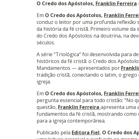
O Credo dos Apóstolos,
Franklin Ferreira
Em
O Credo dos Apóstolos,
Franklin Ferre
conduz o leitor por uma profunda reflexão
da história da fé cristã. Primeiro volume da 
do Credo dos Apóstolos na doutrina, na devo
séculos.
A série “Triológica” foi desenvolvida para de
históricos da fé cristã: o Credo dos Apóstol
Mandamentos — apresentados por
Frankli
tradição cristã, conectando o latim, o grego 
igreja.
Em
O Credo dos Apóstolos,
Franklin Ferre
pergunta essencial para todo cristão: “No qu
questão,
Franklin Ferreira
apresenta uma aná
fundamentos da fé cristã, mostrando como 
para a igreja contemporânea.
Publicado pela
Editora Fiel
,
O Credo dos A