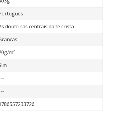
403g
Português
As doutrinas centrais da fé cristã
Brancas
70g/m²
Sim
---
---
9786557233726