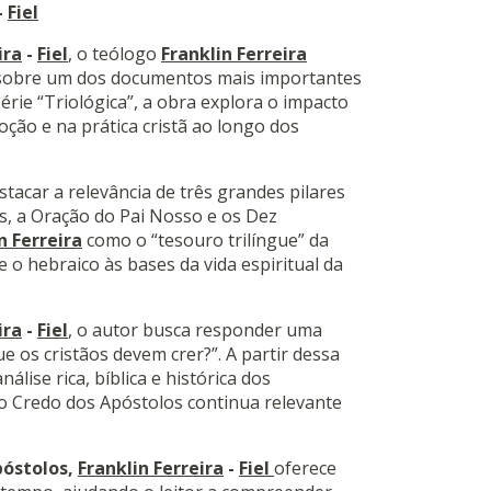
-
Fiel
ira
-
Fiel
, o teólogo
Franklin Ferreira
 sobre um dos documentos mais importantes
série “Triológica”, a obra explora o impacto
ção e na prática cristã ao longo dos
stacar a relevância de três grandes pilares
os, a Oração do Pai Nosso e os Dez
n Ferreira
como o “tesouro trilíngue” da
e o hebraico às bases da vida espiritual da
ira
-
Fiel
, o autor busca responder uma
e os cristãos devem crer?”. A partir dessa
lise rica, bíblica e histórica dos
o Credo dos Apóstolos continua relevante
póstolos,
Franklin Ferreira
-
Fiel
oferece