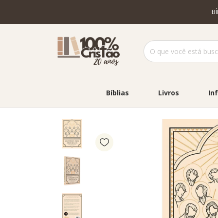
B
Bíblias
Livros
Inf