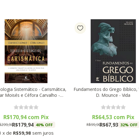
ologia Sistemático - Carismática,
Fundamentos do Grego Bíblico, 
ar Moisés e Céfora Carvalho -
D. Mounce - Vida
Thomas Nelson
R$170,94
com
Pix
R$64,53
com
Pix
R$179,94
R$67,93
40
% OFF
32
% OFF
$299,90
R$99,90
3
x
de
R$59,98
sem juros