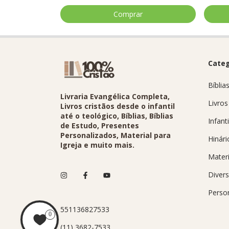
Categ
Bíblia
Livraria Evangélica Completa,
Livros
Livros cristãos desde o infantil
até o teológico, Bíblias, Bíblias
Infanti
de Estudo, Presentes
Personalizados, Material para
Hinári
Igreja e muito mais.
Materi
Diver
Perso
551136827533
0
(11) 3682-7533