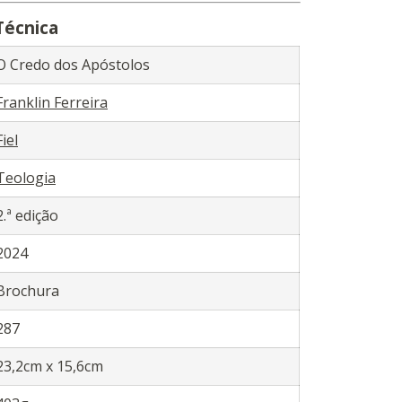
Técnica
O Credo dos Apóstolos
Franklin Ferreira
Fiel
Teologia
2.ª edição
2024
Brochura
287
23,2cm x 15,6cm