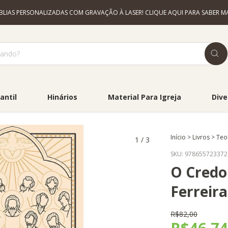
ÍBLIAS PERSONALIZADAS COM GRAVAÇÃO À LASER! CLIQUE AQUI PARA SABER MA
antil
Hinários
Material Para Igreja
Dive
Início
>
Livros
>
Teo
1
/
3
SKU:
978655723372
O Credo
Ferreira 
R$82,00
R$46,7