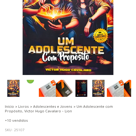
Início
>
Livros
>
Adolescentes e Jovens
>
Um Adolescente com
Propósito, Victor Hugo Cavalaro - Lion
+10 vendidos
SKU:
25107