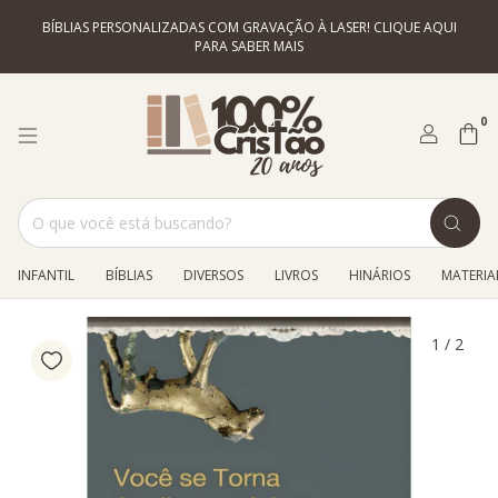
BÍBLIAS PERSONALIZADAS COM GRAVAÇÃO À LASER! CLIQUE AQUI
PARA SABER MAIS
0
INFANTIL
BÍBLIAS
DIVERSOS
LIVROS
HINÁRIOS
MATERIAL
1
/
2