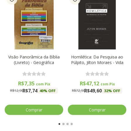
Visão Panorâmica da Bíblia
Homilética: Da Pesquisa ao
(Livreto) - Geográfica
Púlpito, Jilton Moraes - Vida
R$7,35
R$47,12
com
Pix
com
Pix
R$7,74
R$49,60
40
% OFF
32
% OFF
R$12,90
R$72,90