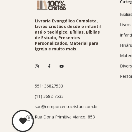
Categ
Bíblia
Livraria Evangélica Completa,
Livros
Livros cristãos desde o infantil
até o teológico, Bíblias, Bíblias
Infanti
de Estudo, Presentes
Personalizados, Material para
Hinári
Igreja e muito mais.
Materi
Diver
Perso
551136827533
(11) 3682-7533
sac@cemporcentocristao.com.br
Rua Dona Primitiva Vianco, 853
0