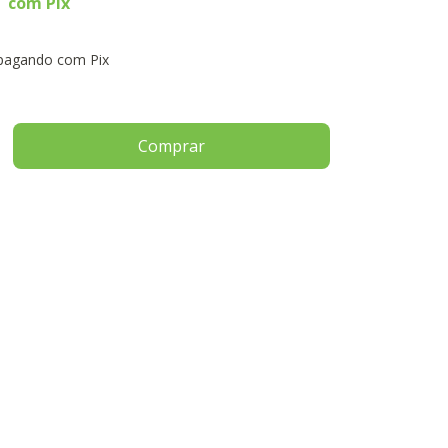
com
Pix
agando com Pix