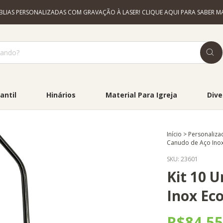
ÍBLIAS PERSONALIZADAS COM GRAVAÇÃO À LASER! CLIQUE AQUI PARA SABER MA
antil
Hinários
Material Para Igreja
Dive
Início
>
Personaliza
Canudo de Aço Inox
SKU:
23601
Kit 10 
Inox Eco
R$84,5